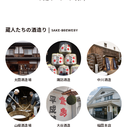
蔵人たちの酒造り |
SAKE-BREWERY
太田酒造場
諏訪酒造
中川酒造
山根酒造場
大谷酒造
稲田本店