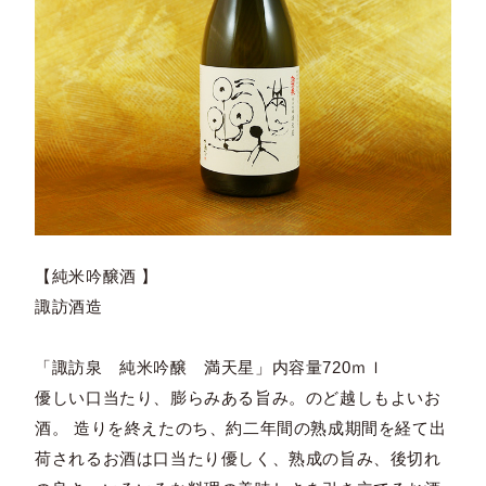
【純米吟醸酒 】
諏訪酒造
「諏訪泉 純米吟醸 満天星」内容量720ｍｌ
優しい口当たり、膨らみある旨み。のど越しもよいお
酒。 造りを終えたのち、約二年間の熟成期間を経て出
荷されるお酒は口当たり優しく、熟成の旨み、後切れ