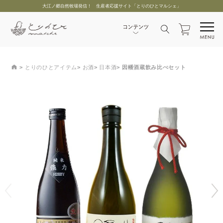
大江ノ郷自然牧場発信！ 生産者応援サイト「とりのひとマルシェ」
とりのひとアイテム
お酒
日本酒
因幡酒蔵飲み比べセット