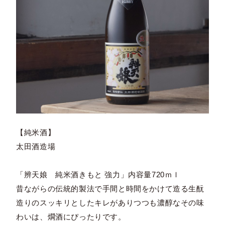
【純米酒】
太田酒造場
「辨天娘 純米酒きもと 強力」内容量720ｍｌ
昔ながらの伝統的製法で手間と時間をかけて造る生酛
造りのスッキリとしたキレがありつつも濃醇なその味
わいは、燗酒にぴったりです。