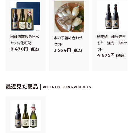
因幡酒蔵飲み比べ
辨天娘 純米酒き
木の子詰め合わせ
セット/化粧箱
もと 強力 2本セ
セット
8,470
ット
税込
3,564
税込
4,675
税込
最近見た商品 |
RECENTLY SEEN PRODUCTS