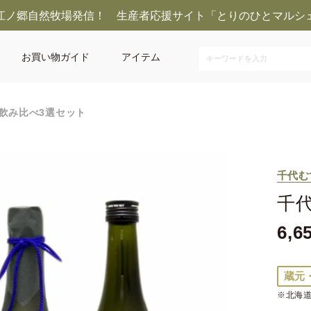
江ノ郷自然牧場発信！ 生産者応援サイト「とりのひとマルシ
お買い物ガイド
アイテム
飲み比べ3選セット
千代む
千
6,6
蔵元
※北海道