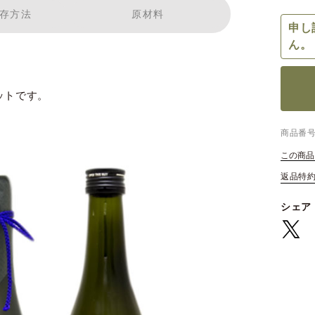
存方法
原材料
申し
ん。
ットです。
商品番
この商品
返品特
シェア