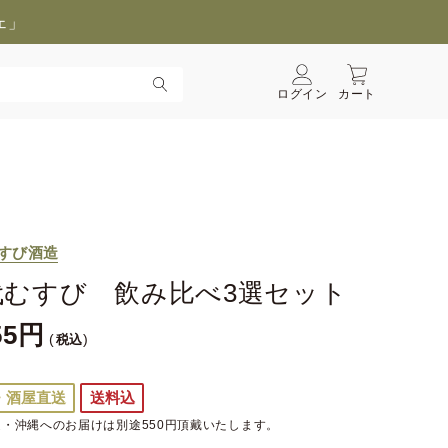
ェ」
ログイン
カート
すび酒造
代むすび 飲み比べ3選セット
55
税込
・酒屋直送
送料込
・沖縄へのお届けは別途550円頂戴いたします。