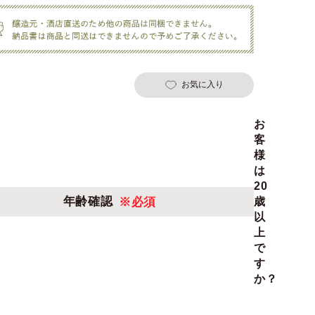
お気に入り
お
客
様
は
20
年齢確認
※必須
歳
以
上
で
す
か？