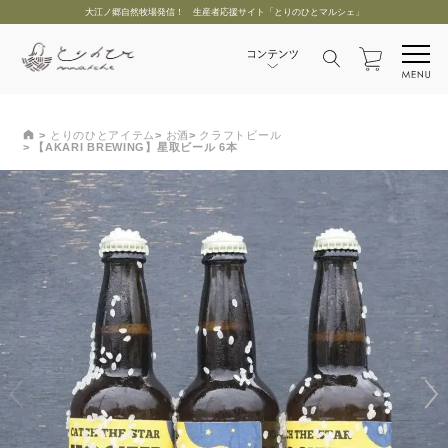
大江ノ郷自然牧場発信！ 生産者応援サイト「とりのひとマルシェ」
とりのひとアイテム
お酒
クラフトビール
【AKARI BREWING】星取ビール 6本