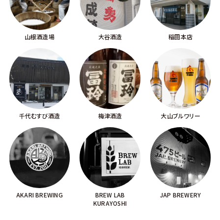
山根酒造場
大谷酒造
稲田本店
千代むすび酒造
梅津酒造
大山ブルワリー
AKARI BREWING
BREW LAB
JAP BREWERY
KURAYOSHI