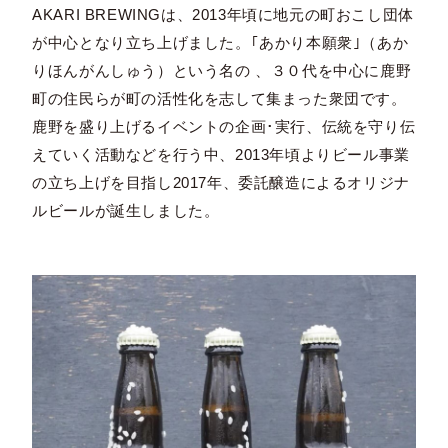
AKARI BREWINGは、2013年頃に地元の町おこし団体
が中⼼となり⽴ち上げました。｢あかり本願衆｣（あか
りほんがんしゅう）という名の 、３０代を中心に⿅野
町の住⺠らが町の活性化を志して集まった衆団です。
⿅野を盛り上げるイベントの企画･実⾏、伝統を守り伝
えていく活動などを行う中、2013年頃よりビール事業
の⽴ち上げを⽬指し2017年、委託醸造によるオリジナ
ルビールが誕生しました。