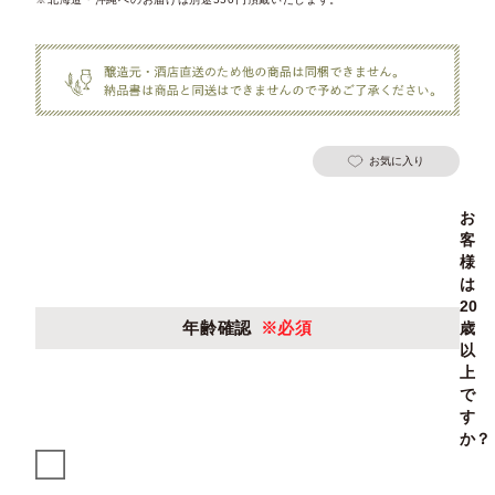
お気に入り
お
客
様
は
20
年齢確認
※必須
歳
以
上
で
す
か？