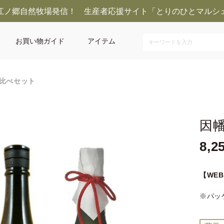
江ノ郷自然牧場発信！ 生産者応援サイト「とりのひとマルシ
お買い物ガイド
アイテム
比べセット
因
8,2
【WE
※パッ