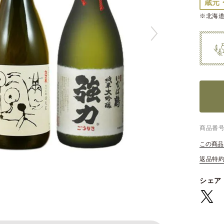
蔵元
※北海道
商品番
この商品
返品特
シェア