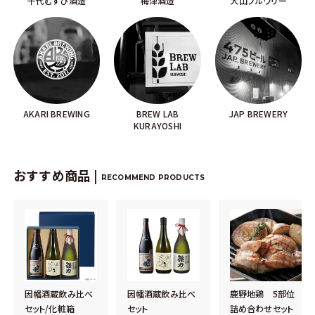
千代むすび酒造
梅津酒造
大山ブルワリー
AKARI BREWING
BREW LAB
JAP BREWERY
KURAYOSHI
おすすめ商品 |
RECOMMEND PRODUCTS
因幡酒蔵飲み比べ
因幡酒蔵飲み比べ
鹿野地鶏 5部位
セット/化粧箱
セット
詰め合わせセット