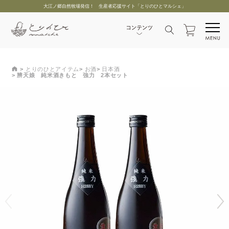
大江ノ郷自然牧場発信！ 生産者応援サイト「とりのひとマルシェ」
とりのひとアイテム
お酒
日本酒
辨天娘 純米酒きもと 強力 2本セット