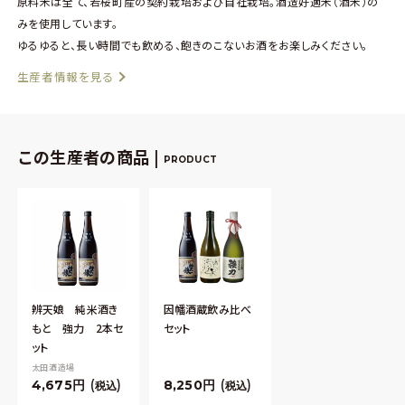
原料米は全て、若桜町産の契約栽培および自社栽培。酒造好適米（酒米）の
みを使用しています。
ゆるゆると、長い時間でも飲める、飽きのこないお酒をお楽しみください。
生産者情報を見る
この生産者の商品 |
PRODUCT
辨天娘 純米酒き
因幡酒蔵飲み比べ
もと 強力 2本セ
セット
ット
太田酒造場
4,675
8,250
税込
税込