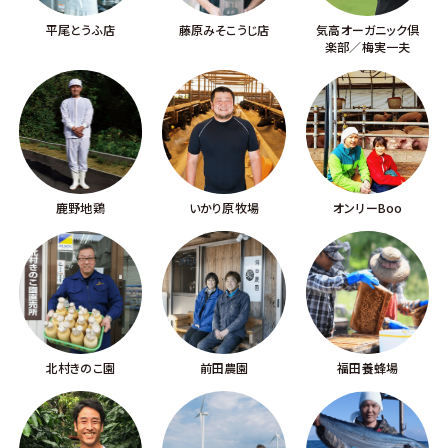
平尾とうふ店
藤原みそこうじ店
気高オーガニック倶
楽部／梅実一夫
鹿野地鶏
いかり原牧場
オンリーBoo
北村きのこ園
前田農園
福田養蜂場