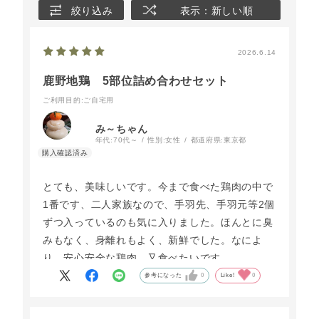
絞り込み
表示：新しい順
2026.6.14
鹿野地鶏 5部位詰め合わせセット
ご利用目的
:ご自宅用
み～ちゃん
年代:
70代～
性別:
女性
都道府県:
東京都
とても、美味しいです。今まで食べた鶏肉の中で
1番です、二人家族なので、手羽先、手羽元等2個
ずつ入っているのも気に入りました。ほんとに臭
みもなく、身離れもよく、新鮮でした。なによ
り、安心安全な鶏肉、又食べたいです。
参考になった
0
Like!
0