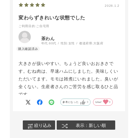
2026.1.2
変わらずきれいな状態でした
ご利用目的
:ご自宅用
茶わん
年代:
60代
性別:
女性
都道府県:
大阪府
大きさが扱いやすい、ちょうど良いおおきさで
す。むね肉は、早速ハムにしました。美味しくい
ただいてます。モモは雑煮にいれました。臭いが
全くない。生産者さんのご苦労を感じ取るひと品
です。
ありがとうございます。
参考になった
0
Like!
0
絞り込み
表示：新しい順