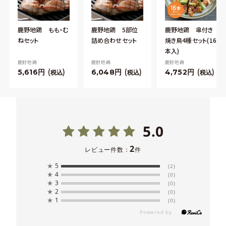
鹿野地鶏 もも・む
鹿野地鶏 5部位
鹿野地鶏 串付き
ねセット
詰め合わせセット
焼き鳥4種セット(16
本入)
鹿野地鶏
鹿野地鶏
鹿野地鶏
5,616
6,048
4,752
税込
税込
税込
5.0
2
レビュー件数：
件
★
5
(2)
★
4
(0)
★
3
(0)
★
2
(0)
★
1
(0)