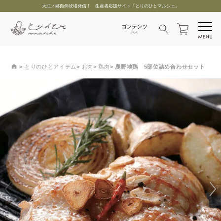
大江ノ郷自然牧場発信！ 生産者応援サイト「とりのひとマルシェ」
とりのひとアイテム
お肉
鶏肉
鹿野地鶏 5部位詰め合わせセット