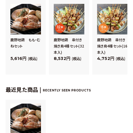
鹿野地鶏 もも・む
鹿野地鶏 串付き
鹿野地鶏 串付き
ねセット
焼き鳥4種セット(32
焼き鳥4種セット(16
本入)
本入)
5,616
8,532
4,752
税込
税込
税込
最近見た商品 |
RECENTLY SEEN PRODUCTS