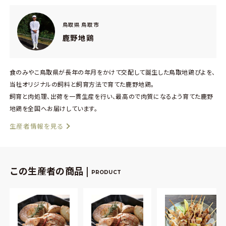
鳥取県 鳥取市
鹿野地鶏
食のみやこ鳥取県が長年の年月をかけて交配して誕生した鳥取地鶏ぴよを、
当社オリジナルの飼料と飼育方法で育てた鹿野地鶏。
飼育と肉処理、出荷を一貫生産を行い、最高ので肉質になるよう育てた鹿野
地鶏を全国へお届けしています。
生産者情報を見る
この生産者の商品 |
PRODUCT