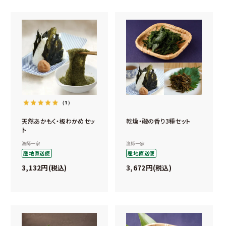
（1）
天然あかもく・板わかめセッ
乾燥・磯の香り3種セット
ト
漁師一家
漁師一家
産地直送便
産地直送便
3,132
3,672
税込
税込