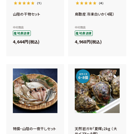
（1）
（4）
山陰の干物セット
鳥取産 冷凍白いか（4尾）
中村商店
中村商店
産地直送便
産地直送便
4,644
4,968
税込
税込
特撰・山陰の一夜干しセット
天然岩ガキ「夏輝」2kg （大
サイズ6～8個）