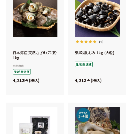
（1）
日本海産 天然さざえ〈冷凍〉
東郷湖しじみ 1kg (大粒)
1kg
産地直送便
中村商店
産地直送便
4,212
4,212
税込
税込