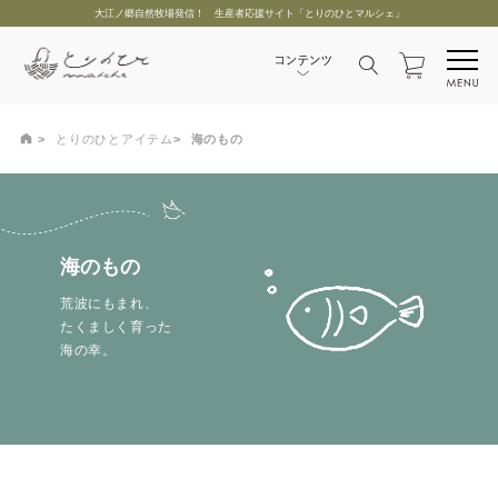
大江ノ郷自然牧場発信！ 生産者応援サイト「とりのひとマルシェ」
とりのひとアイテム
海のもの
海のもの
荒波にもまれ、
たくましく育った
海の幸。