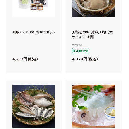
鳥取のこだわりおかずセット
天然岩ガキ「夏輝」1kg （大
サイズ3～4個）
中村商店
産地直送便
4,212
4,320
税込
税込