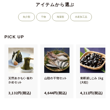
アイテムから選ぶ
魚介類
干物
海藻類
水産加工品
PICK UP
天然あかもく・板わ
山陰の干物セット
東郷湖しじみ 1kg
かめセット
(大粒)
3,132円(税込)
4,644円(税込)
4,212円(税込)