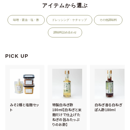
アイテムから選ぶ
味噌・醤油・塩・酢
ドレッシング・ケチャップ
その他調味料
調味料詰め合わせ
PICK UP
みそ2種と塩麹セッ
特製白ねぎ酢
白ねぎ香る白ねぎ
ト
180ml【白ねぎと米
ぽん酢180ml
麹だけで仕上げた
ねぎの旨みたっぷ
りのお酢】