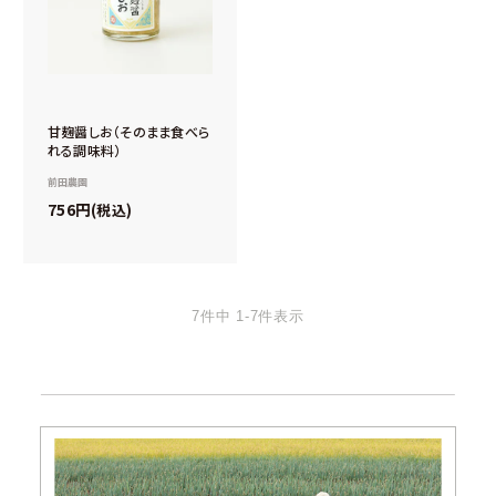
甘麹醤しお（そのまま食べら
れる調味料）
前田農園
756
税込
7
件中
1
-
7
件表示