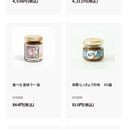
4,536
4,212
税込
税込
食べる香味ラー油
鳥取らっきょう珍味 XO醤
前田農園
前田農園
864
810
税込
税込