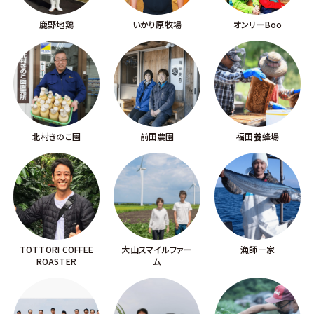
鹿野地鶏
いかり原牧場
オンリーBoo
北村きのこ園
前田農園
福田養蜂場
TOTTORI COFFEE
大山スマイルファー
漁師一家
ROASTER
ム