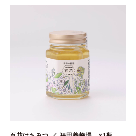
百花はちみつ ／ 福田養蜂場 ×1瓶