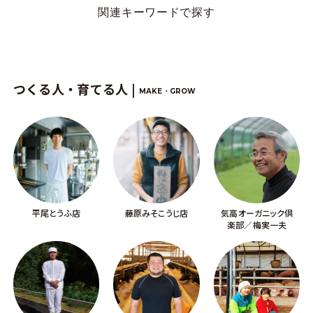
関連キーワードで探す
つくる人・育てる人 |
MAKE・GROW
平尾とうふ店
藤原みそこうじ店
気高オーガニック倶
楽部／梅実一夫