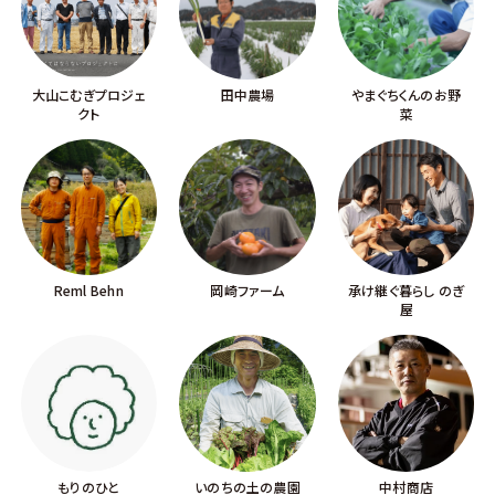
大山こむぎプロジェ
田中農場
やまぐちくんのお野
クト
菜
Reml Behn
岡崎ファーム
承け継ぐ暮らし のぎ
屋
もりのひと
いのちの土の農園
中村商店