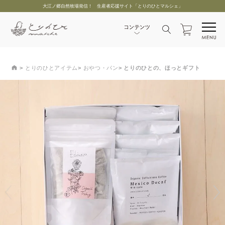
大江ノ郷自然牧場発信！ 生産者応援サイト「とりのひとマルシェ」
とりのひとアイテム
おやつ・パン
とりのひとの、ほっとギフト