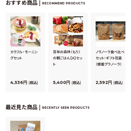
おすすめ商品 |
RECOMMEND PRODUCTS
カラフル・モーニン
百年の森林（もり）
ノラノーラ食べ比べ
グセット
の朝ごはん【A】セッ
セット：ギフト包装
ト
（蜂蜜グラノーラ）
4,536
5,400
2,592
税込
税込
税込
最近見た商品 |
RECENTLY SEEN PRODUCTS