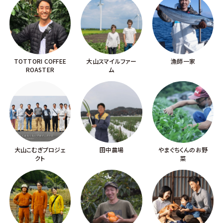
TOTTORI COFFEE
大山スマイルファー
漁師一家
ROASTER
ム
大山こむぎプロジェ
田中農場
やまぐちくんのお野
クト
菜