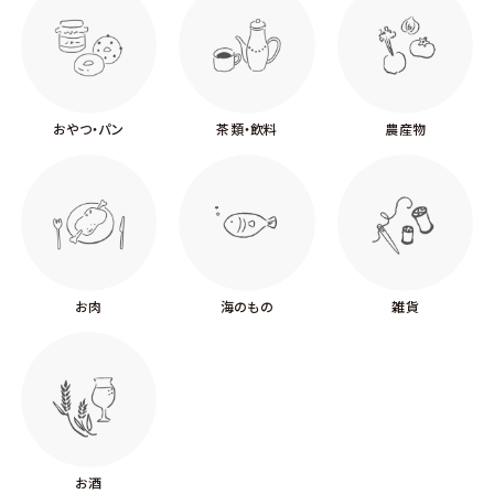
おやつ・パン
茶類・飲料
農産物
お肉
海のもの
雑貨
お酒