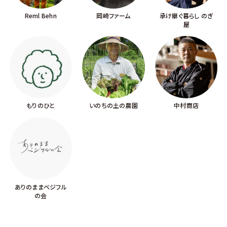
Reml Behn
岡崎ファーム
承け継ぐ暮らし のぎ
屋
もりのひと
いのちの土の農園
中村商店
ありのままベジフル
の会