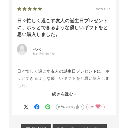
2025.8.10
日々忙しく過ごす友人の誕生日プレゼント
に、ホッとできるような優しいギフトをと
思い購入しました。
ぺぺ
都道府県:
埼玉県
日々忙しく過ごす友人の誕生日プレゼントに、ホ
ッとできるような優しいギフトをと思い購入しま
した。
結果、「生産者さんの想いが詰まった品々で、と
続きを読む
ても嬉しい！」と喜んでいただけました。
幸せが巡るような、素敵なギフトに感謝いたしま
参考になった
0
Like!
0
す！（＾＾）