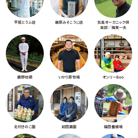
平尾とうふ店
藤原みそこうじ店
気高オーガニック倶
楽部／梅実一夫
鹿野地鶏
いかり原牧場
オンリーBoo
北村きのこ園
前田農園
福田養蜂場