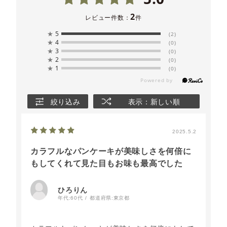
2
レビュー件数：
件
★
5
(2)
★
4
(0)
★
3
(0)
★
2
(0)
★
1
(0)
絞り込み
表示：新しい順
2025.5.2
カラフルなパンケーキが美味しさを何倍に
もしてくれて見た目もお味も最高でした
ひろりん
年代:
60代
都道府県:
東京都