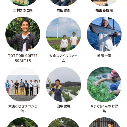
北村きのこ園
前田農園
福田養蜂場
TOTTORI COFFEE
大山スマイルファー
漁師一家
ROASTER
ム
大山こむぎプロジェ
田中農場
やまぐちくんのお野
クト
菜