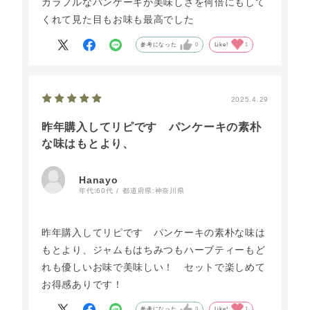
カラフルなパンケーキが美味しさを何倍にもして
くれて見た目もお味も最高でした
参考になった
0
Like!
1
2025.4.29
昨年購入してリピです パンケーキの素朴
な味はもとより、
Hanayo
年代:
60代
都道府県:
神奈川県
昨年購入してリピです パンケーキの素朴な味は
もとより、ジャムもはちみつもハーブティーもど
れも優しいお味で美味しい！ セットで楽しめて
お得感ありです！
参考になった
0
Like!
1