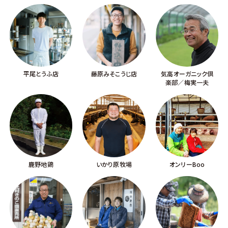
平尾とうふ店
藤原みそこうじ店
気高オーガニック倶
楽部／梅実一夫
鹿野地鶏
いかり原牧場
オンリーBoo