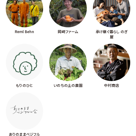
Reml Behn
岡崎ファーム
承け継ぐ暮らし のぎ
屋
もりのひと
いのちの土の農園
中村商店
ありのままベジフル