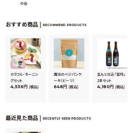
の会
おすすめ商品 |
RECOMMEND PRODUCTS
カラフル・モーニン
魔法のベジパンケ
生もと仕込「冨玲」
グセット
ーキ（ビーツ）
2本セット
4,536
648
4,180
税込
税込
税込
最近見た商品 |
RECENTLY SEEN PRODUCTS