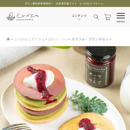
大江ノ郷自然牧場発信！ 生産者応援サイト「とりのひとマルシェ」
とりのひとアイテム
おやつ・パン
カラフル・ブランチセット