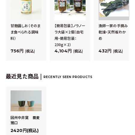
甘麹醤しお（そのま
【簡易包装】ノラノー
漁師一家の手摘み
ま食べられる調味
ラ大袋×2個（自宅
乾燥・天然板わか
料）
用・簡易包装：
め
230g×2）
756
4,104
432
税込
税込
税込
最近見た商品 |
RECENTLY SEEN PRODUCTS
因州中井窯 蕎麦
猪口
2420円(税込)