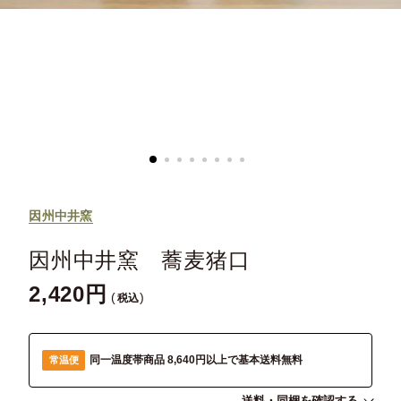
因州中井窯
因州中井窯 蕎麦猪口
2,420
税込
同一温度帯商品 8,640円以上で基本送料無料
常温便
送料・同梱を確認する