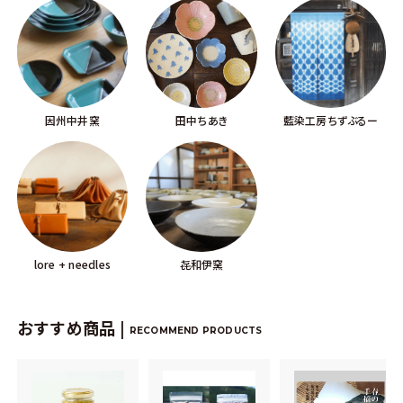
因州中井窯
田中ちあき
藍染工房ちずぶるー
lore + needles
㐂和伊窯
おすすめ商品 |
RECOMMEND PRODUCTS