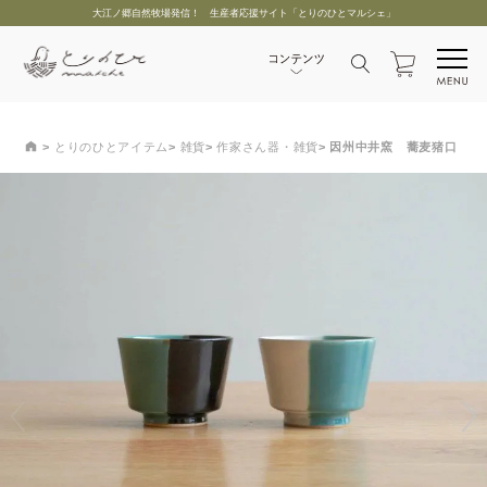
大江ノ郷自然牧場発信！ 生産者応援サイト「とりのひとマルシェ」
とりのひとアイテム
雑貨
作家さん器・雑貨
因州中井窯 蕎麦猪口