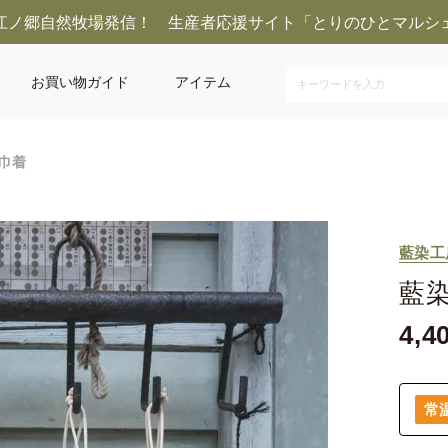
江ノ郷自然牧場発信！ 生産者応援サイト「とりのひとマルシ
お買い物ガイド
アイテム
巾着
藍染工
藍
4,4
常