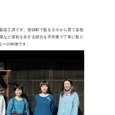
藍染工房です。智頭町で藍をタネから育て染色
茎など茶色を呈する部分を手作業で丁寧に取り
るーの特徴です。