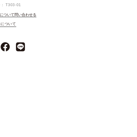
号
T303-01
について問い合わせる
約について