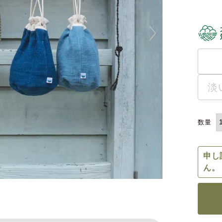
淡
申し
ん。