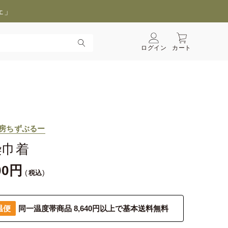
ェ」
ログイン
カート
房ちずぶるー
染巾着
00
税込
温便
同一温度帯商品 8,640円以上で基本送料無料