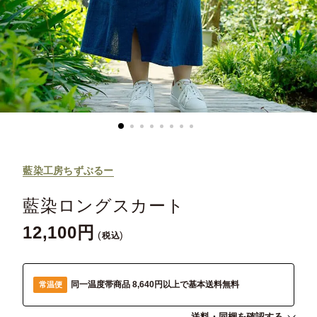
藍染工房ちずぶるー
藍染ロングスカート
12,100
税込
同一温度帯商品 8,640円以上で基本送料無料
常温便
送料・同梱を確認する