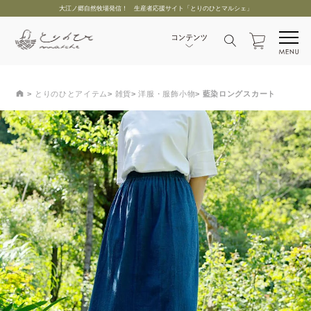
大江ノ郷自然牧場発信！ 生産者応援サイト「とりのひとマルシェ」
とりのひとアイテム
雑貨
洋服・服飾小物
藍染ロングスカート