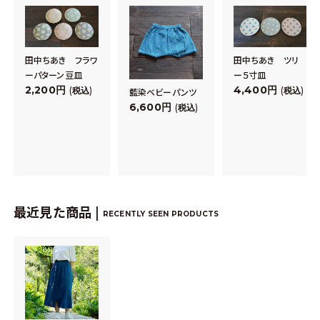
田中ちあき フラワ
田中ちあき ツリ
ーパターン豆皿
ー５寸皿
2,200
4,400
税込
税込
藍染ベビーパンツ
6,600
税込
最近見た商品 |
RECENTLY SEEN PRODUCTS