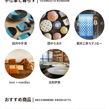
手仕事と暮らす |
TESHIGOTO KURASHI
因州中井窯
田中ちあき
藍染工房ちずぶるー
lore + needles
㐂和伊窯
おすすめ商品 |
RECOMMEND PRODUCTS