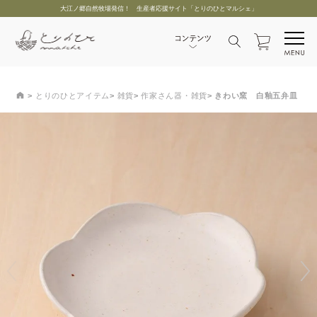
大江ノ郷自然牧場発信！ 生産者応援サイト「とりのひとマルシェ」
とりのひとアイテム
雑貨
作家さん器・雑貨
きわい窯 白釉五弁皿