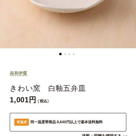
㐂和伊窯
きわい窯 白釉五弁皿
1,001
税込
同一温度帯商品 8,640円以上で基本送料無料
常温便
送料・同梱を確認する