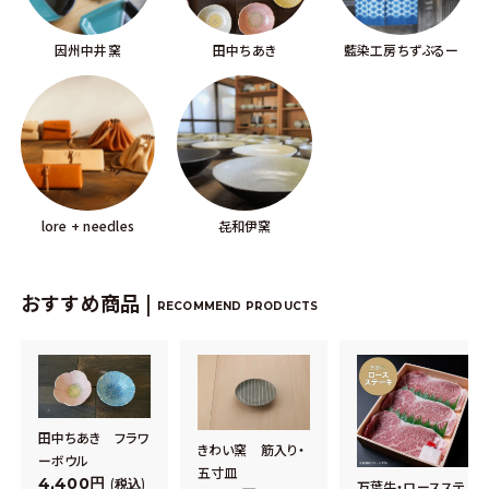
因州中井窯
田中ちあき
藍染工房ちずぶるー
lore + needles
㐂和伊窯
おすすめ商品 |
RECOMMEND PRODUCTS
田中ちあき フラワ
きわい窯 筋入り・
ーボウル
五寸皿
4,400
税込
万葉牛・ロースステ