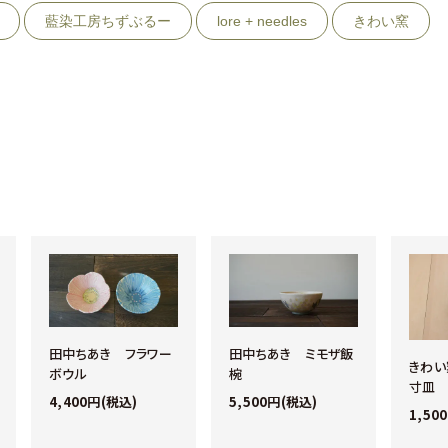
藍染工房ちずぶるー
lore + needles
きわい窯
田中ちあき フラワー
田中ちあき ミモザ飯
きわい
ボウル
椀
寸皿
4,400円(税込)
5,500円(税込)
1,50