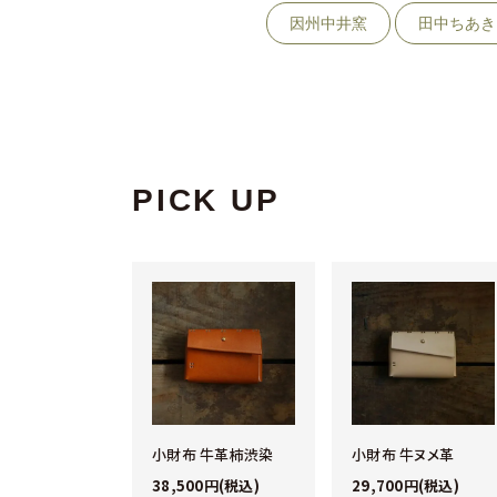
因州中井窯
田中ちあき
PICK UP
ビーパンツ
小財布 牛革柿渋染
小財布 牛ヌメ革
0円(税込)
38,500円(税込)
29,700円(税込)