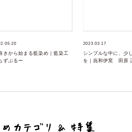
22.05.20
2023.03.17
蒔きから始まる藍染め｜藍染工
シンプルな中に、少
ちずぶるー
を｜㐂和伊窯 田原 