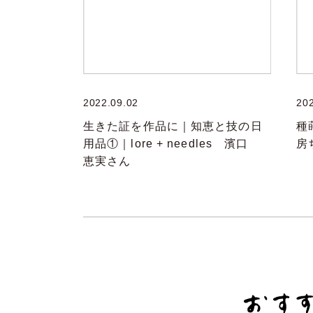
2022.09.02
20
生きた証を作品に｜知恵と技の日
種
用品①｜lore + needles 濱口
房
恵実さん