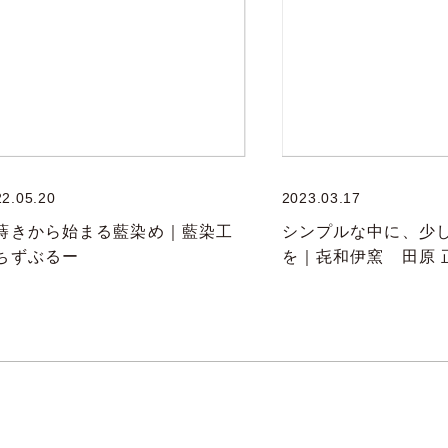
22.05.20
2023.03.17
蒔きから始まる藍染め｜藍染工
シンプルな中に、少
ちずぶるー
を｜㐂和伊窯 田原 