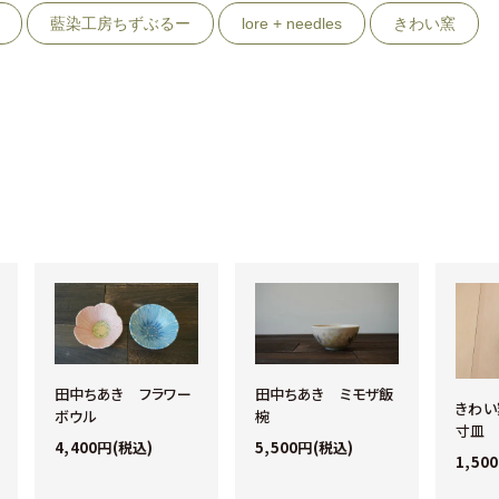
藍染工房ちずぶるー
lore + needles
きわい窯
田中ちあき フラワー
田中ちあき ミモザ飯
きわい
ボウル
椀
寸皿
4,400円(税込)
5,500円(税込)
1,50