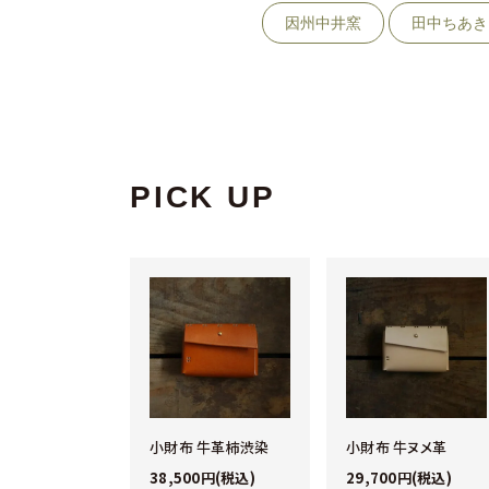
因州中井窯
田中ちあき
PICK UP
ビーパンツ
小財布 牛革柿渋染
小財布 牛ヌメ革
0円(税込)
38,500円(税込)
29,700円(税込)