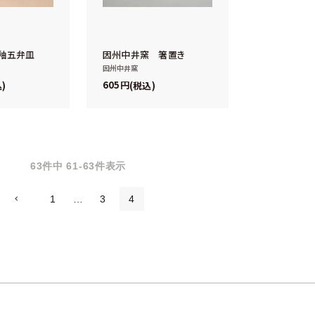
釉五弁皿
因州中井窯 箸置き
因州中井窯
605
込
税込
63
件中
61
-
63
件表示
1
…
3
4