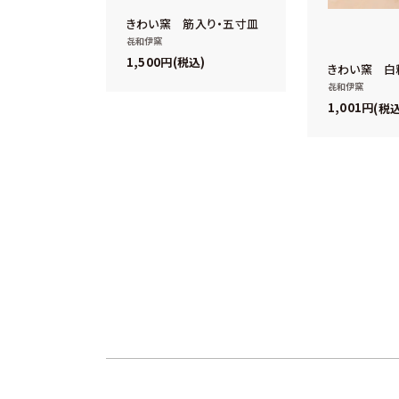
きわい窯 筋入り・五寸皿
㐂和伊窯
1,500
税込
きわい窯 白
㐂和伊窯
1,001
税