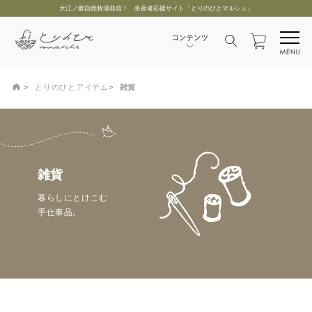
大江ノ郷自然牧場発信！ 生産者応援サイト「とりのひとマルシェ」
とりのひとアイテム
雑貨
雑貨
暮らしにとけこむ
手仕事品。