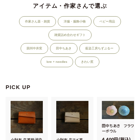
アイテム・作家さんで選ぶ
作家さん器・雑貨
洋服・服飾小物
ベビー用品
雑貨詰め合わせギフト
因州中井窯
田中ちあき
藍染工房ちずぶるー
lore + needles
きわい窯
PICK UP
田中ちあき フラワ
ーボウル
4,400円(税込)
小財布 牛革柿渋染
小財布 牛ヌメ革