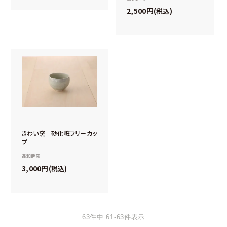
2,500
税込
きわい窯 砂化粧フリーカッ
プ
㐂和伊窯
3,000
税込
63
件中
61
-
63
件表示