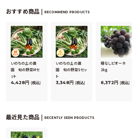
おすすめ商品 |
RECOMMEND PRODUCTS
いのちの土の農
いのちの土の農
種なしピオーネ
園 旬の野菜Mセ
園 旬の野菜Sセッ
2kg
ット
ト
4,428
3,348
6,372
税込
税込
税込
最近見た商品 |
RECENTLY SEEN PRODUCTS