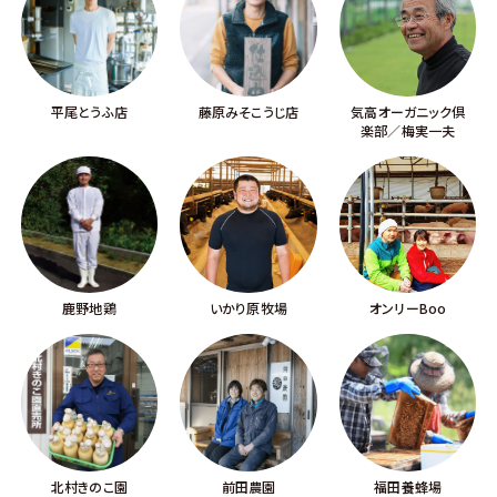
平尾とうふ店
藤原みそこうじ店
気高オーガニック倶
楽部／梅実一夫
鹿野地鶏
いかり原牧場
オンリーBoo
北村きのこ園
前田農園
福田養蜂場