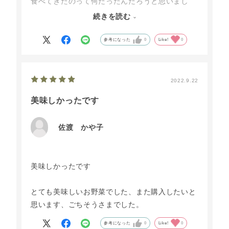
食べてきたのって何だったんだろうと思いまし
た。
続きを読む
見たことのないお野菜については食べ方のメモ書
きが添えてあり、お料理するのが楽しくなりま
参考になった
0
Like!
0
す。
また利用したいと思います。
2022.9.22
美味しかったです
佐渡 かや子
美味しかったです
とても美味しいお野菜でした、また購入したいと
思います、ごちそうさまでした。
参考になった
0
Like!
0