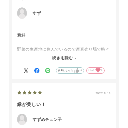
すず
新鮮
野菜の生産地に住んでいるので産直売り場で時々
買っていますが、この野菜ボックスの新鮮さには
続きを読む
ほんとにびっくりしました。やはり土地によって
栽培される野菜は違いますので、別の季節の野菜
参考になった
0
Like!
0
も食べてみたいと思いました。
2022.8.18
緑が美しい！
すずめチュン子