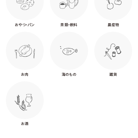
おやつ・パン
茶類・飲料
農産物
お肉
海のもの
雑貨
お酒