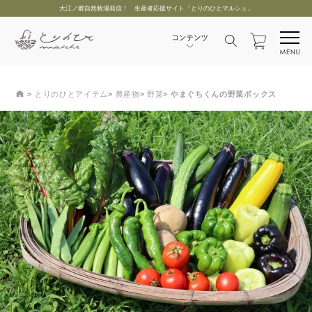
大江ノ郷自然牧場発信！ 生産者応援サイト「とりのひとマルシェ」
とりのひとアイテム
農産物
野菜
やまぐちくんの野菜ボックス