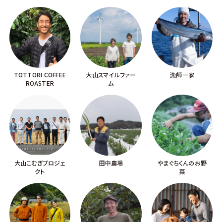
TOTTORI COFFEE
大山スマイルファー
漁師一家
ROASTER
ム
大山こむぎプロジェ
田中農場
やまぐちくんのお野
クト
菜