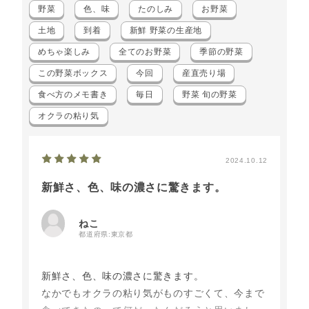
野菜
色、味
たのしみ
お野菜
土地
到着
新鮮 野菜の生産地
めちゃ楽しみ
全てのお野菜
季節の野菜
この野菜ボックス
今回
産直売り場
食べ方のメモ書き
毎日
野菜 旬の野菜
オクラの粘り気
2024.10.12
新鮮さ、色、味の濃さに驚きます。
ねこ
都道府県:
東京都
新鮮さ、色、味の濃さに驚きます。
なかでもオクラの粘り気がものすごくて、今まで