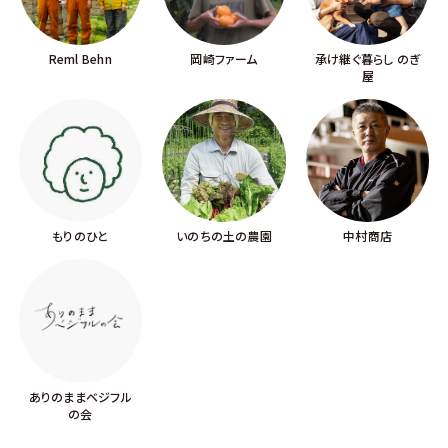
Reml Behn
岡崎ファーム
承け継ぐ暮らし のぎ
屋
もりのひと
いのちの土の農園
中村商店
ありのままベジフル
の会