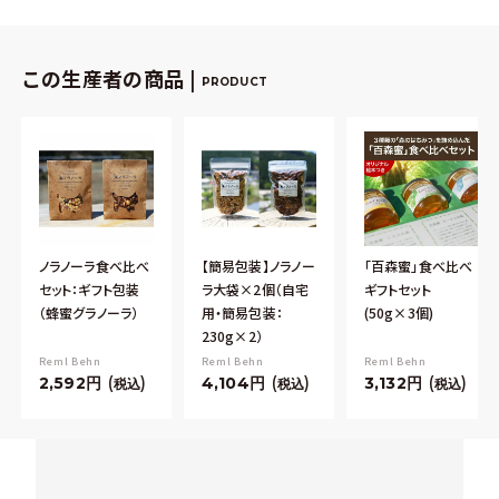
この生産者の商品 |
PRODUCT
ノラノーラ食べ比べ
【簡易包装】ノラノー
「百森蜜」食べ比べ
セット：ギフト包装
ラ大袋×2個（自宅
ギフトセット
（蜂蜜グラノーラ）
用・簡易包装：
(50g×3個)
230g×2）
Reml Behn
Reml Behn
Reml Behn
2,592
4,104
3,132
税込
税込
税込