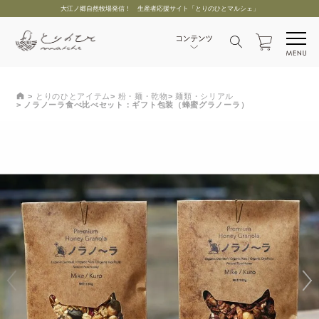
大江ノ郷自然牧場発信！ 生産者応援サイト「とりのひとマルシェ」
とりのひとアイテム
粉・麺・乾物
麺類・シリアル
ノラノーラ食べ比べセット：ギフト包装（蜂蜜グラノーラ）