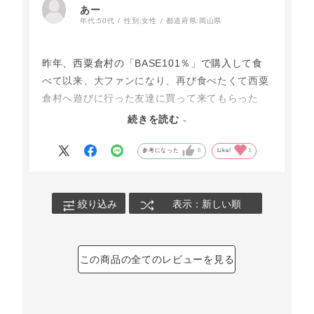
あー
年代:
50代
性別:
女性
都道府県:
岡山県
昨年、西粟倉村の「BASE101％」で購入して食
べて以来、大ファンになり、再び食べたくて西粟
倉村へ遊びに行った友達に買って来てもらった
り、ふるさと納税の返礼品でもらったりしまし
続きを読む
た。通販で購入できると分かって嬉しいです。友
達にもおススメしたくて今回、購入しました。
参考になった
0
Like!
1
絞り込み
表示：新しい順
この商品の全てのレビューを見る