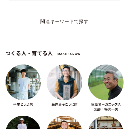
関連キーワードで探す
つくる人・育てる人 |
MAKE・GROW
平尾とうふ店
藤原みそこうじ店
気高オーガニック倶
楽部／梅実一夫