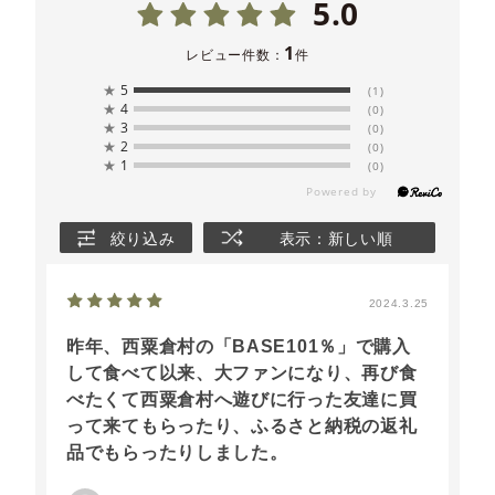
5.0
1
レビュー件数：
件
★
5
(1)
★
4
(0)
★
3
(0)
★
2
(0)
★
1
(0)
絞り込み
表示：新しい順
2024.3.25
昨年、西粟倉村の「BASE101％」で購入
して食べて以来、大ファンになり、再び食
べたくて西粟倉村へ遊びに行った友達に買
って来てもらったり、ふるさと納税の返礼
品でもらったりしました。