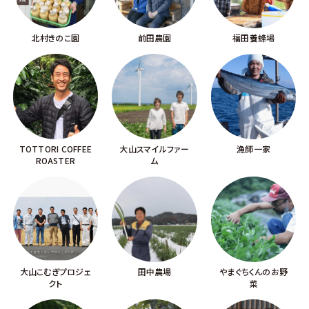
北村きのこ園
前田農園
福田養蜂場
TOTTORI COFFEE
大山スマイルファー
漁師一家
ROASTER
ム
大山こむぎプロジェ
田中農場
やまぐちくんのお野
クト
菜