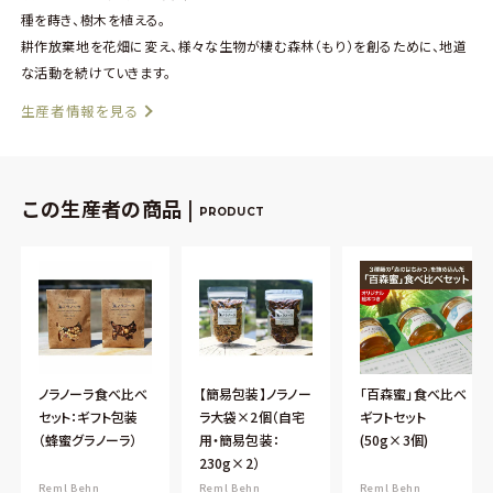
種を蒔き、樹木を植える。
耕作放棄地を花畑に変え、様々な生物が棲む森林（もり）を創るために、地道
な活動を続けていきます。
生産者情報を見る
この生産者の商品 |
PRODUCT
ノラノーラ食べ比べ
【簡易包装】ノラノー
「百森蜜」食べ比べ
セット：ギフト包装
ラ大袋×2個（自宅
ギフトセット
（蜂蜜グラノーラ）
用・簡易包装：
(50g×3個)
230g×2）
Reml Behn
Reml Behn
Reml Behn