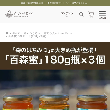
大江ノ郷自然牧場発信！ 生産者応援サイト「とりのひとマルシェ」
生産者一覧
つくる人・育てる人
Reml Behn
百森蜜 3種セット(180g×3個）