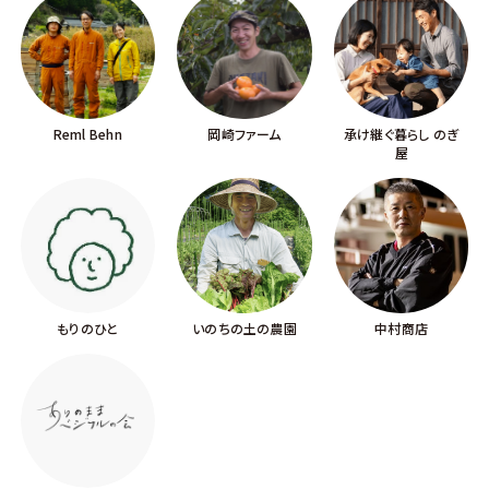
Reml Behn
岡崎ファーム
承け継ぐ暮らし のぎ
屋
もりのひと
いのちの土の農園
中村商店