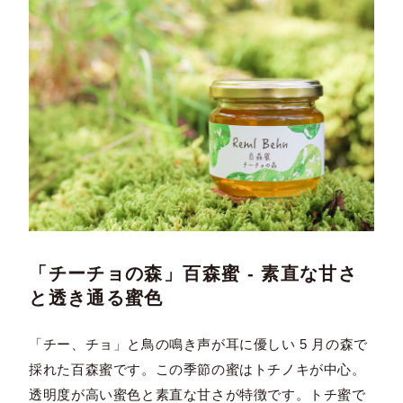
「チーチョの森」百森蜜 - 素直な甘さ
と透き通る蜜色
「チー、チョ」と鳥の鳴き声が耳に優しい 5 月の森で
採れた百森蜜です。この季節の蜜はトチノキが中心。
透明度が高い蜜色と素直な甘さが特徴です。トチ蜜で