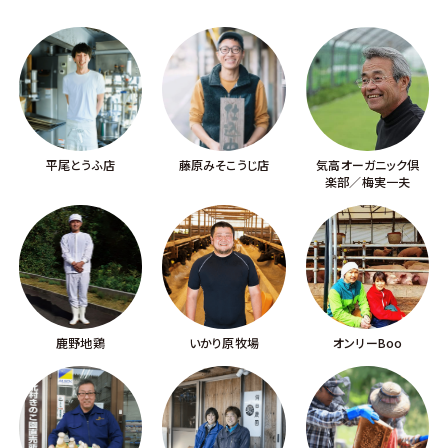
平尾とうふ店
藤原みそこうじ店
気高オーガニック倶
楽部／梅実一夫
鹿野地鶏
いかり原牧場
オンリーBoo