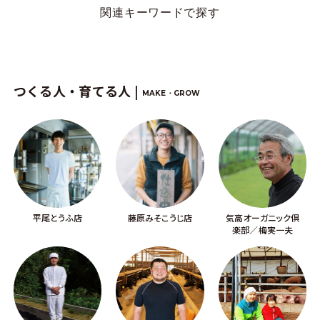
関連キーワードで探す
つくる人・育てる人 |
MAKE・GROW
平尾とうふ店
藤原みそこうじ店
気高オーガニック倶
楽部／梅実一夫