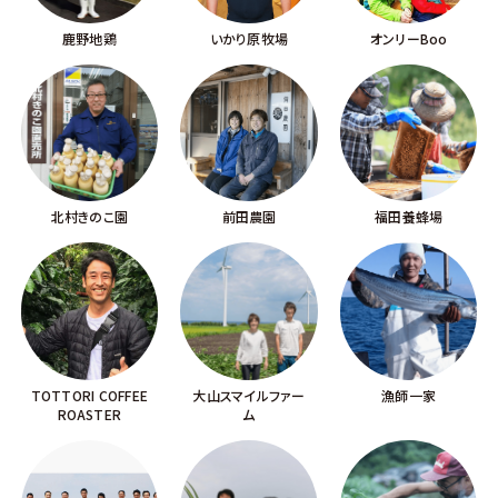
鹿野地鶏
いかり原牧場
オンリーBoo
北村きのこ園
前田農園
福田養蜂場
TOTTORI COFFEE
大山スマイルファー
漁師一家
ROASTER
ム