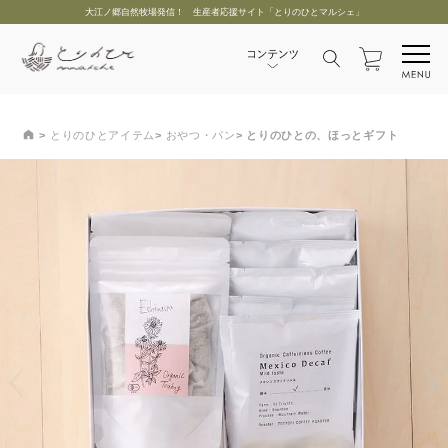
大江ノ郷自然牧場発信！ 生産者応援サイト「とりのひとマルシェ」
とりのひとアイテム
おやつ・パン
とりのひとの、ほっとギフト