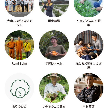
大山こむぎプロジェ
田中農場
やまぐちくんのお野
クト
菜
Reml Behn
岡崎ファーム
承け継ぐ暮らし のぎ
屋
もりのひと
いのちの土の農園
中村商店