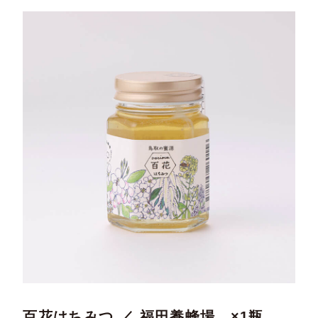
百花はちみつ ／ 福田養蜂場 ×1瓶