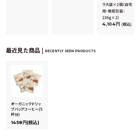
ラ大袋×2個（自宅
用・簡易包装：
230g×2）
4,104
税込
最近見た商品 |
RECENTLY SEEN PRODUCTS
オーガニックドリッ
プバッグコーヒー(5
杯分)
1458円(税込)