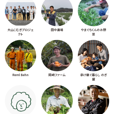
大山こむぎプロジェ
田中農場
やまぐちくんのお野
クト
菜
Reml Behn
岡崎ファーム
承け継ぐ暮らし のぎ
屋