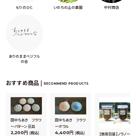
もりのひと
いのちの土の農園
中村商店
ありのままベジフル
の会
おすすめ商品 |
RECOMMEND PRODUCTS
田中ちあき フラワ
田中ちあき フラワ
ーパターン豆皿
ーボウル
2,200
4,400
税込
税込
【簡易包装】ノラノー