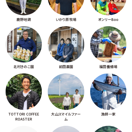
鹿野地鶏
いかり原牧場
オンリーBoo
北村きのこ園
前田農園
福田養蜂場
TOTTORI COFFEE
大山スマイルファー
漁師一家
ROASTER
ム