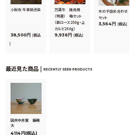
小財布 牛革柿渋染
万葉牛 焼肉用
木の子詰め合わせ
（特選） 梅セット
セット
（肩ロース250g・上
3,564
税込
カルビ250g）
38,500
9,936
税込
税込
最近見た商品 |
RECENTLY SEEN PRODUCTS
因州中井窯 飯碗
大
4114円(税込)