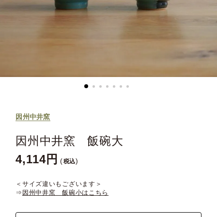
因州中井窯
因州中井窯 飯碗大
4,114
税込
＜サイズ違いもございます＞
⇒
因州中井窯 飯碗小はこちら