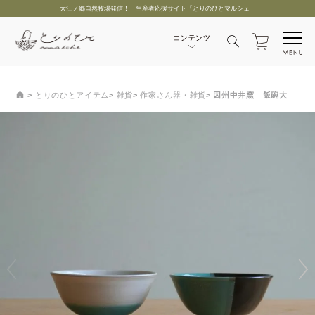
大江ノ郷自然牧場発信！ 生産者応援サイト「とりのひとマルシェ」
とりのひとアイテム
雑貨
作家さん器・雑貨
因州中井窯 飯碗大