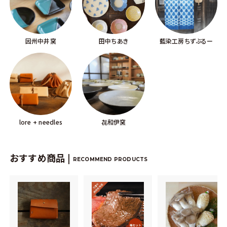
因州中井窯
田中ちあき
藍染工房ちずぶるー
lore + needles
㐂和伊窯
おすすめ商品 |
RECOMMEND PRODUCTS