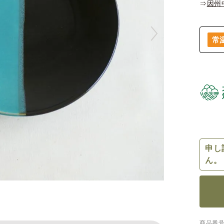
⇒
因州
常
申し
ん。
商品番