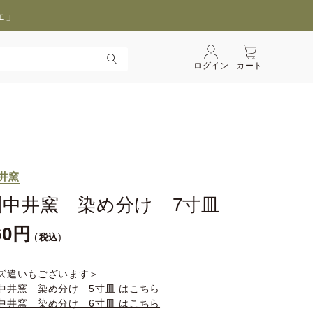
ェ」
ログイン
カート
井窯
州中井窯 染め分け 7寸皿
60
税込
ズ違いもございます＞
中井窯 染め分け 5寸皿 はこちら
中井窯 染め分け 6寸皿 はこちら