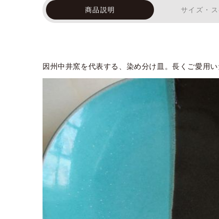
商品説明
サイズ・ス
因州中井窯を代表する、染め分け皿。長くご愛用い