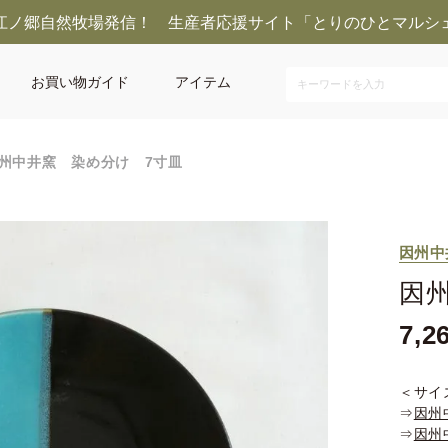
江ノ郷自然牧場発信！ 生産者応援サイト「とりのひとマルシ
お買い物ガイド
アイテム
州中井窯 染め分け 7寸皿
因州中
因
7,2
＜サイ
⇒
因州
⇒
因州