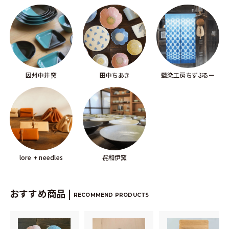
因州中井窯
田中ちあき
藍染工房ちずぶるー
lore + needles
㐂和伊窯
おすすめ商品 |
RECOMMEND PRODUCTS