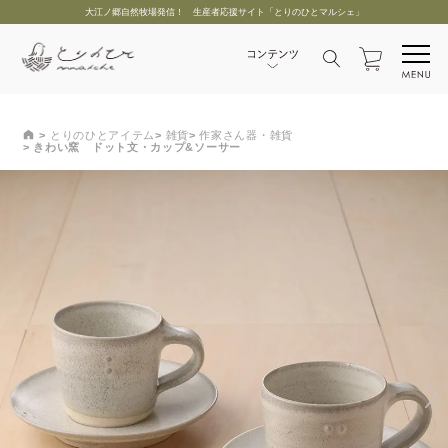
大江ノ郷自然牧場発信！ 生産者応援サイト「とりのひとマルシェ」
とりのひとアイテム
雑貨
作家さん器・雑貨
きわい窯 ドット文・カップ&ソーサー