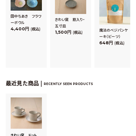
田中ちあき フラワ
きわい窯 筋入り・
ーボウル
五寸皿
4,400
税込
魔法のベジパンケ
1,500
税込
ーキ（ビーツ）
648
税込
最近見た商品 |
RECENTLY SEEN PRODUCTS
きわい窯 ドット