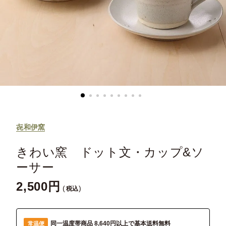
㐂和伊窯
きわい窯 ドット文・カップ&ソ
ーサー
2,500
税込
同一温度帯商品 8,640円以上で基本送料無料
常温便