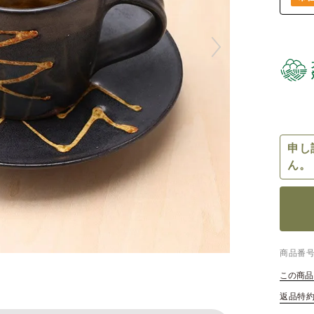
申し
ん。
商品番
この商品
返品特