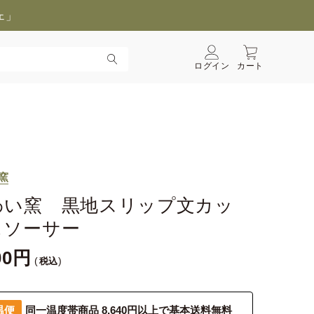
ェ」
ログイン
カート
窯
わい窯 黒地スリップ文カッ
＆ソーサー
00
税込
温便
同一温度帯商品 8,640円以上で基本送料無料