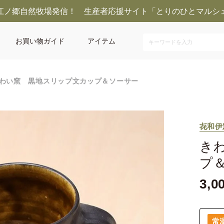
江ノ郷自然牧場発信！ 生産者応援サイト「とりのひとマルシ
お買い物ガイド
アイテム
わい窯 黒地スリップ文カップ＆ソーサー
㐂和伊
き
プ
3,0
常