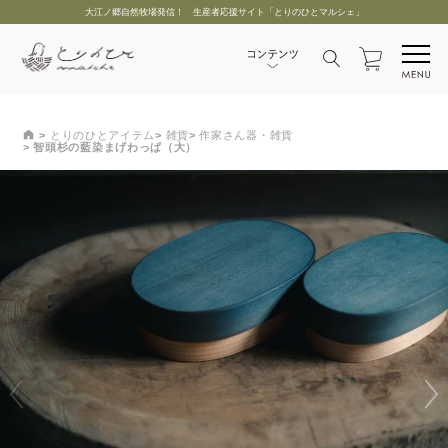
大江ノ郷自然牧場発信！ 生産者応援サイト「とりのひとマルシェ」
とりのひとアイテム
雑貨
作家さん器・雑貨
智頭杉の藍染まげわっぱ（大）