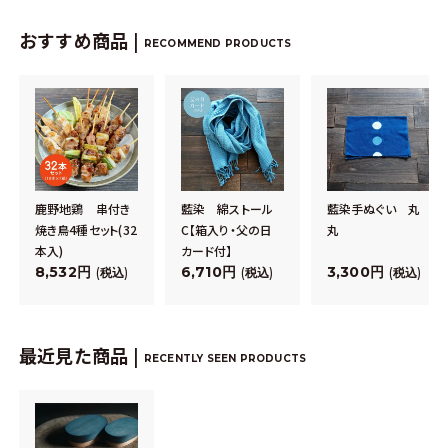
おすすめ商品 |
RECOMMEND PRODUCTS
鹿野地鶏 串付き
藍染 綿ストール
藍染手ぬぐい 丸
焼き鳥4種セット(32
C【箱入り・父の日
丸
本入)
カード付】
8,532
6,710
3,300
税込
税込
税込
最近見た商品 |
RECENTLY SEEN PRODUCTS