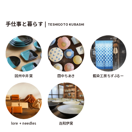
手仕事と暮らす |
TESHIGOTO KURASHI
因州中井窯
田中ちあき
藍染工房ちずぶるー
lore + needles
㐂和伊窯