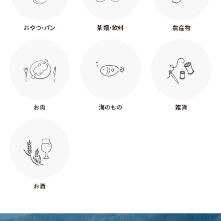
おやつ・パン
茶類・飲料
農産物
お肉
海のもの
雑貨
お酒