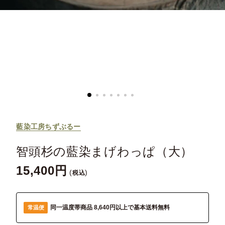
藍染工房ちずぶるー
智頭杉の藍染まげわっぱ（大）
15,400
税込
同一温度帯商品 8,640円以上で基本送料無料
常温便