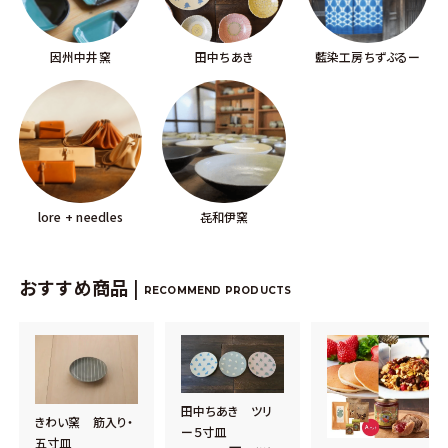
因州中井窯
田中ちあき
藍染工房ちずぶるー
lore + needles
㐂和伊窯
おすすめ商品 |
RECOMMEND PRODUCTS
田中ちあき ツリ
きわい窯 筋入り・
ー５寸皿
五寸皿