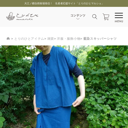
大江ノ郷自然牧場発信！ 生産者応援サイト「とりのひとマルシェ」
とりのひとアイテム
雑貨
洋服・服飾小物
藍染スキッパーシャツ