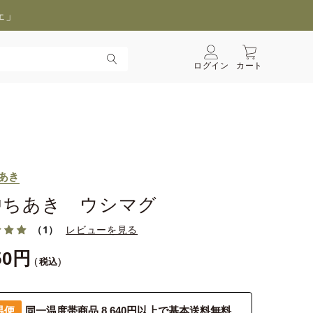
ェ」
ログイン
カート
あき
中ちあき ウシマグ
（1）
レビューを見る
50
税込
温便
同一温度帯商品 8,640円以上で基本送料無料