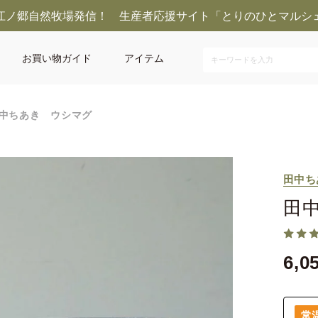
江ノ郷自然牧場発信！ 生産者応援サイト「とりのひとマルシ
お買い物ガイド
アイテム
中ちあき ウシマグ
田中ち
田
6,0
常