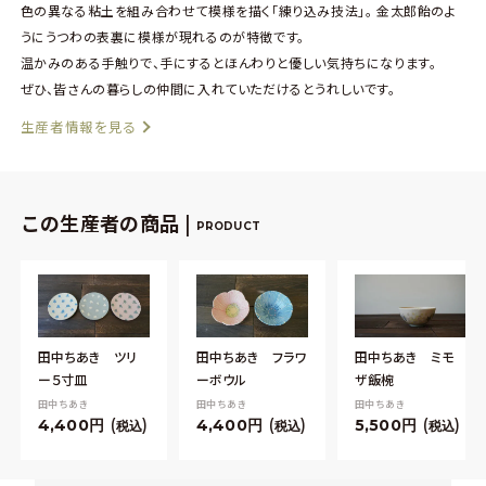
色の異なる粘土を組み合わせて模様を描く「練り込み技法」。 金太郎飴のよ
うにうつわの表裏に模様が現れるのが特徴です。
温かみのある手触りで、手にするとほんわりと優しい気持ちになります。
ぜひ、皆さんの暮らしの仲間に入れていただけるとうれしいです。
生産者情報を見る
この生産者の商品 |
PRODUCT
田中ちあき ツリ
田中ちあき フラワ
田中ちあき ミモ
ー５寸皿
ーボウル
ザ飯椀
田中ちあき
田中ちあき
田中ちあき
4,400
4,400
5,500
税込
税込
税込