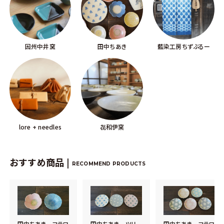
因州中井窯
田中ちあき
藍染工房ちずぶるー
lore + needles
㐂和伊窯
おすすめ商品 |
RECOMMEND PRODUCTS
田中ちあき フラワ
田中ちあき ツリ
田中ちあき フラワ