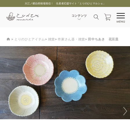
大江ノ郷自然牧場発信！ 生産者応援サイト「とりのひとマルシェ」
とりのひとアイテム
雑貨
作家さん器・雑貨
田中ちあき 花豆皿