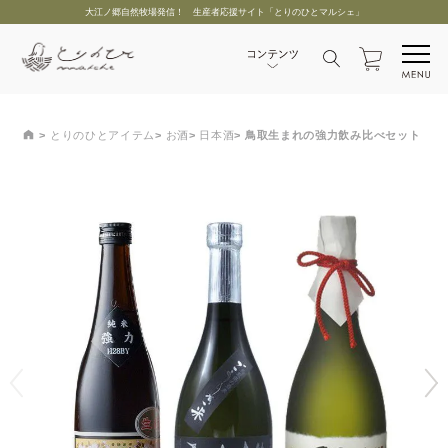
大江ノ郷自然牧場発信！ 生産者応援サイト「とりのひとマルシェ」
とりのひとアイテム
お酒
日本酒
鳥取生まれの強力飲み比べセット