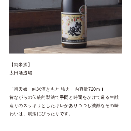
【純米酒】
太田酒造場
「辨天娘 純米酒きもと 強力」内容量720ｍｌ
昔ながらの伝統的製法で手間と時間をかけて造る生酛
造りのスッキリとしたキレがありつつも濃醇なその味
わいは、燗酒にぴったりです。