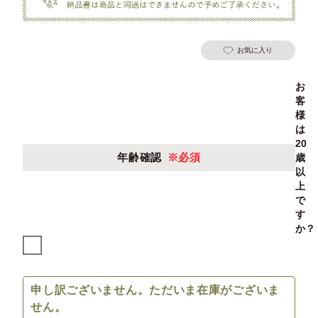
お気に入り
お
客
様
は
20
年齢確認
※必須
歳
以
上
で
す
か？
申し訳ございません。ただいま在庫がございま
せん。