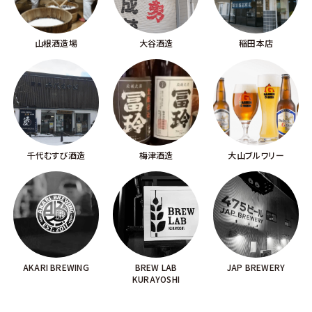
山根酒造場
大谷酒造
稲田本店
千代むすび酒造
梅津酒造
大山ブルワリー
AKARI BREWING
BREW LAB
JAP BREWERY
KURAYOSHI