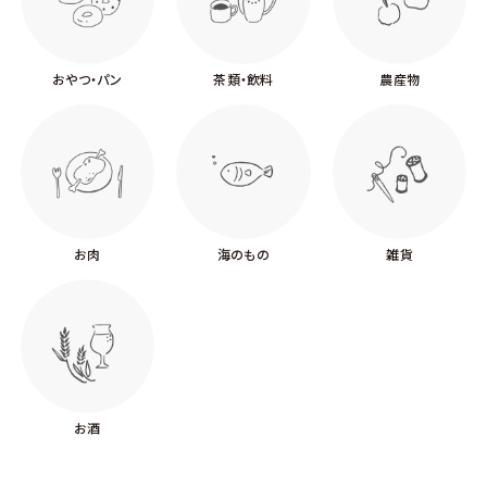
おやつ・パン
茶類・飲料
農産物
お肉
海のもの
雑貨
お酒