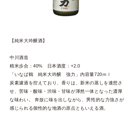
【純米大吟醸酒】
中川酒造
精米歩合：40% 日本酒度：+2.0
「いなば鶴 純米大吟醸 強力」内容量720ｍｌ
炭素濾過を控えており、香りは、新米の蒸しを連想さ
せ、苦味・酸味・渋味・甘味が渾然一体となった濃厚
な味わい。 奔放に味を出しながら、男性的な力強さが
感じられる個性的な地酒の原点ともいえる酒。