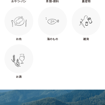
おやつ・パン
茶類・飲料
農産物
お肉
海のもの
雑貨
お酒