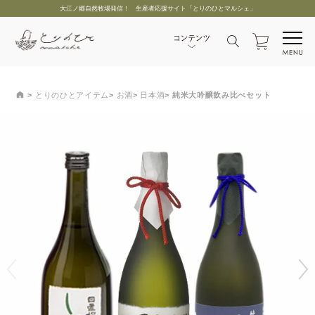
大江ノ郷自然牧場発信！ 生産者応援サイト「とりのひとマルシェ」
とりのひとアイテム
お酒
日本酒
純米大吟醸飲み比べセット