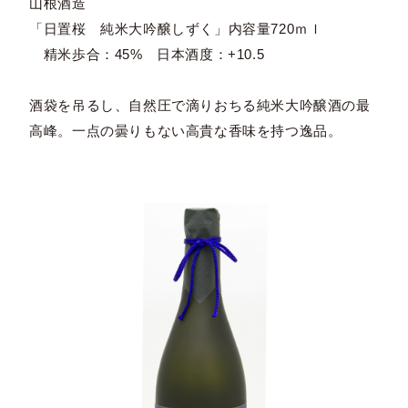
山根酒造
「日置桜 純米大吟醸しずく」内容量720ｍｌ
精米歩合：45% 日本酒度：+10.5
酒袋を吊るし、自然圧で滴りおちる純米大吟醸酒の最
高峰。一点の曇りもない高貴な香味を持つ逸品。