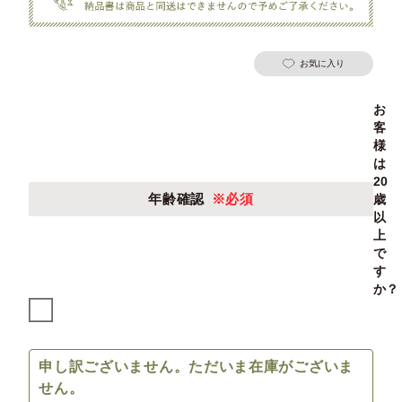
お気に入り
お
客
様
は
20
年齢確認
※必須
歳
以
上
で
す
か？
申し訳ございません。ただいま在庫がございま
せん。