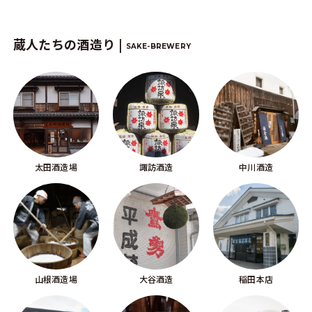
蔵人たちの酒造り |
SAKE-BREWERY
太田酒造場
諏訪酒造
中川酒造
山根酒造場
大谷酒造
稲田本店