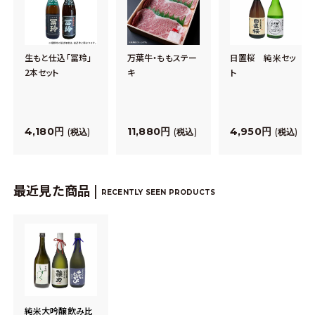
生もと仕込「冨玲」
万葉牛・ももステー
日置桜 純米セッ
2本セット
キ
ト
4,180
11,880
4,950
税込
税込
税込
最近見た商品 |
RECENTLY SEEN PRODUCTS
純米大吟醸飲み比