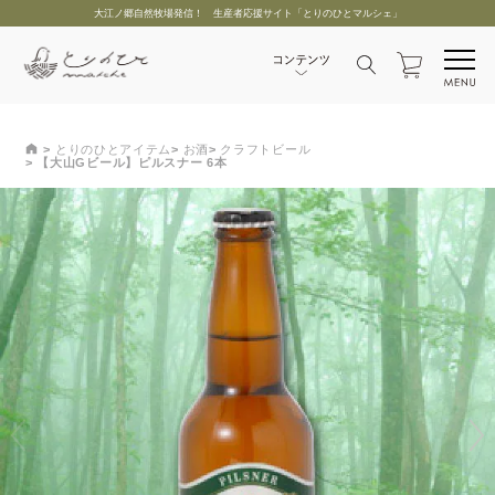
大江ノ郷自然牧場発信！ 生産者応援サイト「とりのひとマルシェ」
とりのひとアイテム
お酒
クラフトビール
【大山Gビール】ピルスナー 6本