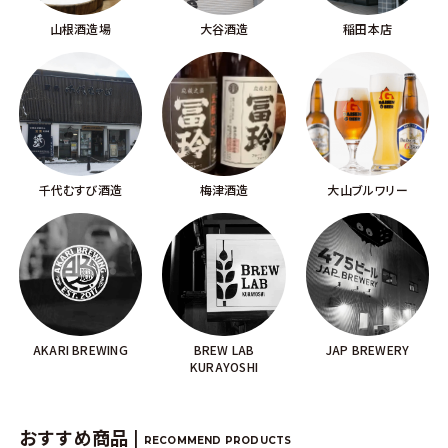
山根酒造場
大谷酒造
稲田本店
千代むすび酒造
梅津酒造
大山ブルワリー
AKARI BREWING
BREW LAB
JAP BREWERY
KURAYOSHI
おすすめ商品 |
RECOMMEND PRODUCTS