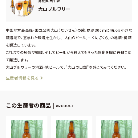
鳥取県 西伯郡
大山ブルワリー
中国地方最高峰・国立公園大山（だいせん）の麓、標高300ｍに構える小さな
醸造場で、恵まれた環境を生かし、「大山Gビール」・「くめざくら」の地酒・梅酒
を製造しています。
これまでの経験や知識、そしてビールから教えてもらった感動を胸に丹精こめ
て醸造します。
大山ブルワリーの地酒・地ビールで、"大山の自然"を感じてみてください。
生産者情報を見る
この生産者の商品 |
PRODUCT