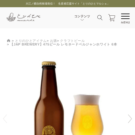
大江ノ郷自然牧場発信！ 生産者応援サイト「とりのひとマルシェ」
とりのひとアイテム
お酒
クラフトビール
【JAP BREWERY】475ビール レモネードベルジャンホワイト 6本