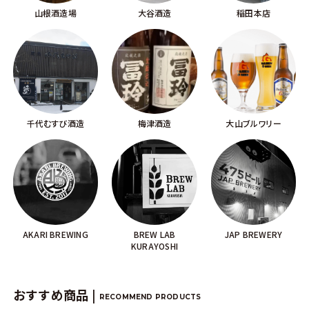
山根酒造場
大谷酒造
稲田本店
千代むすび酒造
梅津酒造
大山ブルワリー
AKARI BREWING
BREW LAB
JAP BREWERY
KURAYOSHI
おすすめ商品 |
RECOMMEND PRODUCTS