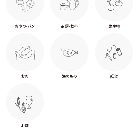
おやつ・パン
茶類・飲料
農産物
お肉
海のもの
雑貨
お酒