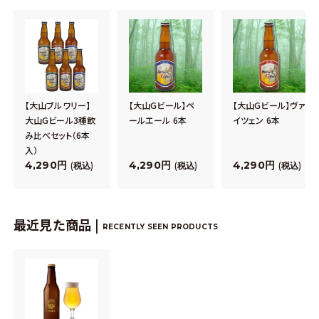
【大山ブルワリー】
【大山Gビール】ペ
【大山Gビール】ヴァ
大山Gビール3種飲
ールエール 6本
イツェン 6本
み比べセット（6本
入）
4,290
4,290
4,290
税込
税込
税込
最近見た商品 |
RECENTLY SEEN PRODUCTS