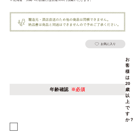
お気に入り
お
客
様
は
20
年齢確認
※必須
歳
以
上
で
す
か？