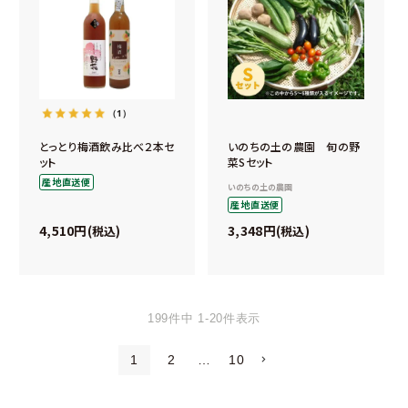
（1）
とっとり梅酒飲み比べ２本セ
いのちの土の農園 旬の野
ット
菜Sセット
産地直送便
いのちの土の農園
産地直送便
4,510
3,348
税込
税込
199
件中
1
-
20
件表示
1
2
…
10