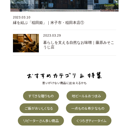
2023.03.10
縁を結ぶ「稲田姫」｜米子市・稲田本店①
2023.03.29
暮らしを支える自然なお味噌｜藤原みそこ
うじ店
思いがけない商品に出会えるかも
すてきな贈りもの
地ビール＆おつまみ
ご飯がおいしくなる
一点もの＆希少なもの
リピーターさん多い商品
くつろぎティータイム