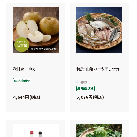
秋甘泉 2kg
特撰・山陰の一夜干しセット
産地直送便
中村商店
産地直送便
4,644
5,076
税込
税込