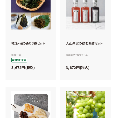
乾燥・磯の香り3種セット
大山果実の飲むお酢セット
漁師一家
大山スマイルファーム
産地直送便
3,672
3,672
税込
税込