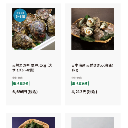
天然岩ガキ「夏輝」2kg （大
日本海産 天然さざえ〈冷凍〉
サイズ6～8個）
1kg
中村商店
中村商店
産地直送便
産地直送便
6,696
4,212
税込
税込