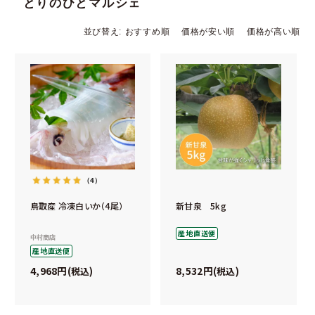
とりのひとマルシェ
並び替え
おすすめ順
価格が安い順
価格が高い順
（4）
鳥取産 冷凍白いか（4尾）
新甘泉 5kg
産地直送便
中村商店
産地直送便
4,968
8,532
税込
税込