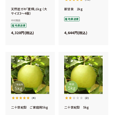
天然岩ガキ「夏輝」1kg （大
新甘泉 2kg
サイズ3～4個）
産地直送便
中村商店
産地直送便
4,320
4,644
税込
税込
（4）
（2）
二十世紀梨 ご家庭用5kg
二十世紀梨 5kg