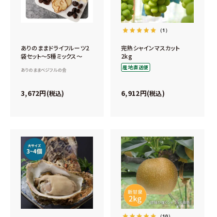
（1）
ありのままドライフルーツ2
完熟シャインマスカット
袋セット～5種ミックス～
2kg
産地直送便
ありのままベジフルの会
3,672
6,912
税込
税込
（10）