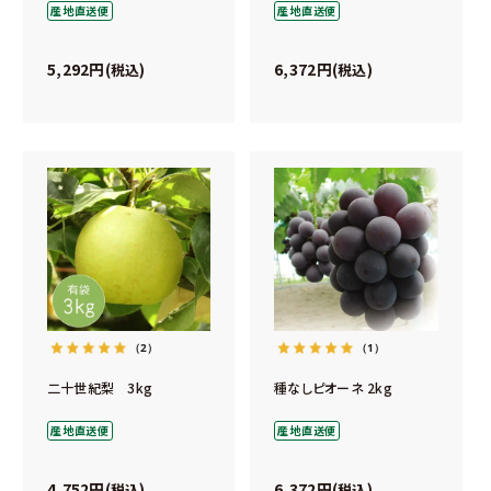
産地直送便
産地直送便
5,292
6,372
税込
税込
（2）
（1）
二十世紀梨 3kg
種なしピオーネ 2kg
産地直送便
産地直送便
4,752
6,372
税込
税込