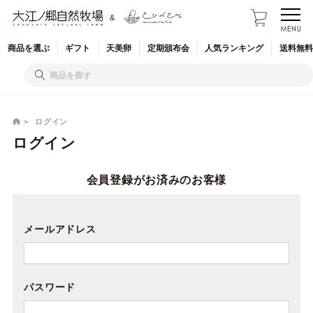
&
商品を
選ぶ
ギフト
天美卵
定期
頒布会
人気
ランキング
送料無料
ログイン
ログイン
会員登録がお済みのお客様
メールアドレス
パスワード