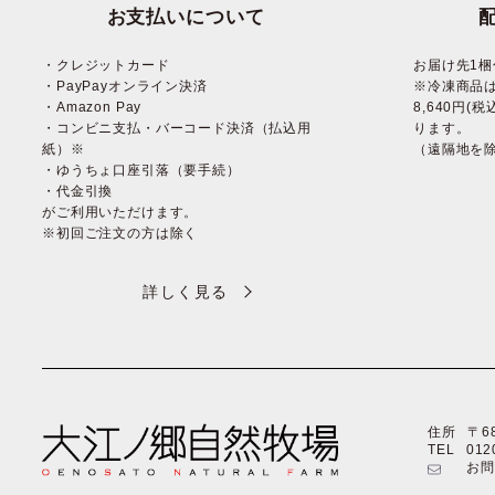
お支払いについて
・クレジットカード
お届け先1梱
・PayPayオンライン決済
※冷凍商品
・Amazon Pay
8,640円
・コンビニ支払・バーコード決済（払込用
ります。
紙）※
（遠隔地を
・ゆうちょ口座引落（要手続）
・代金引換
がご利用いただけます。
※初回ご注文の方は除く
詳しく見る
住所
〒6
TEL
012
お問