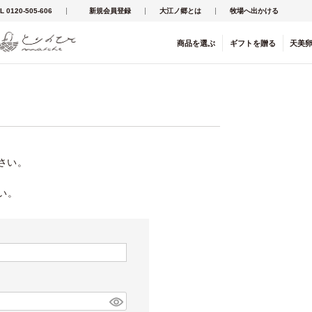
L 0120-505-606
新規会員登録
大江ノ郷とは
牧場へ出かける
商品を
選ぶ
ギフト
を
贈る
天美
さい。
い。