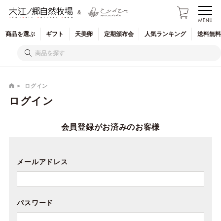
&
商品を
選ぶ
ギフト
天美卵
定期
頒布会
人気
ランキング
送料無料
ログイン
ログイン
会員登録がお済みのお客様
メールアドレス
パスワード