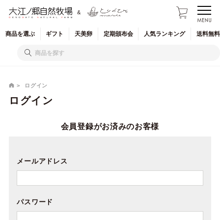
&
商品を
選ぶ
ギフト
天美卵
定期
頒布会
人気
ランキング
送料無料
ログイン
ログイン
会員登録がお済みのお客様
メールアドレス
パスワード