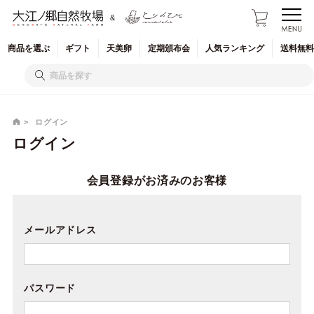
&
商品を
選ぶ
ギフト
天美卵
定期
頒布会
人気
ランキング
送料無料
ログイン
ログイン
会員登録がお済みのお客様
メールアドレス
パスワード