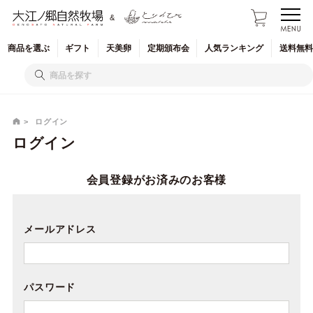
&
商品を
選ぶ
ギフト
天美卵
定期
頒布会
人気
ランキング
送料無料
ログイン
ログイン
会員登録がお済みのお客様
メールアドレス
パスワード