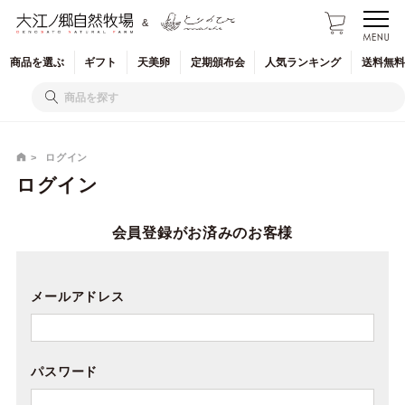
&
商品を
選ぶ
ギフト
天美卵
定期
頒布会
人気
ランキング
送料無料
ログイン
ログイン
会員登録がお済みのお客様
メールアドレス
パスワード