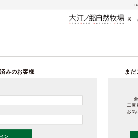
TE
&
済みのお客様
まだ
二度
お気
イン