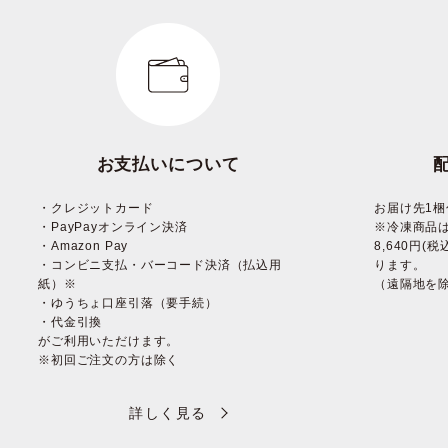
お支払いについて
・クレジットカード
お届け先1梱
・PayPayオンライン決済
※冷凍商品
・Amazon Pay
8,640円
・コンビニ支払・バーコード決済（払込用
ります。
紙）※
（遠隔地を
・ゆうちょ口座引落（要手続）
・代金引換
がご利用いただけます。
※初回ご注文の方は除く
詳しく見る