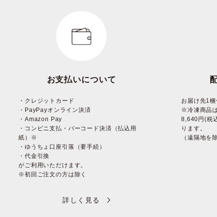
お支払いについて
・クレジットカード
お届け先1梱
・PayPayオンライン決済
※冷凍商品
・Amazon Pay
8,640円
・コンビニ支払・バーコード決済（払込用
ります。
紙）※
（遠隔地を
・ゆうちょ口座引落（要手続）
・代金引換
がご利用いただけます。
※初回ご注文の方は除く
詳しく見る