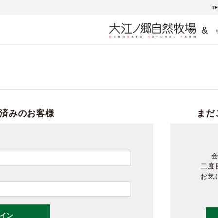
TE
&
済みのお客様
まだ
二度
お気
イン