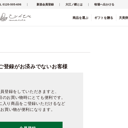
L 0120-505-606
新規会員登録
大江ノ郷とは
牧場へ出かける
商品を
選ぶ
ギフト
を
贈る
天美
ご登録がお済みでないお客様
会員登録をしていただきますと、
目のお買い物時にとても便利です。
に入り商品をご登録いただけるなど
お買い物が便利になります。