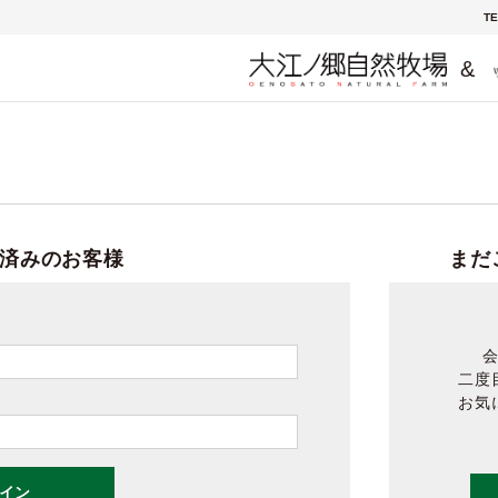
TE
&
済みのお客様
まだ
二度
お気
イン