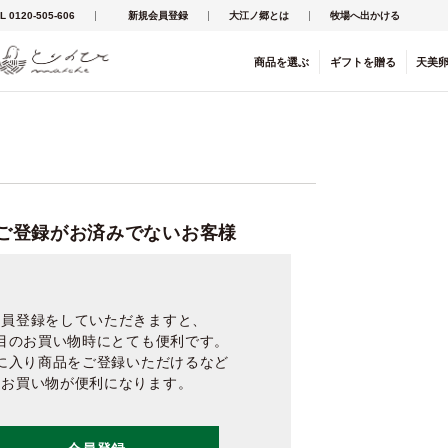
L 0120-505-606
新規会員登録
大江ノ郷とは
牧場へ出かける
商品を
選ぶ
ギフト
を
贈る
天美
ご登録がお済みでないお客様
会員登録をしていただきますと、
目のお買い物時にとても便利です。
に入り商品をご登録いただけるなど
お買い物が便利になります。