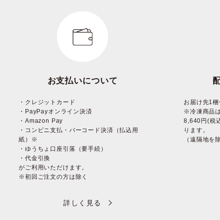
お支払いについて
・クレジットカード
お届け先1梱
・PayPayオンライン決済
※冷凍商品
・Amazon Pay
8,640円
・コンビニ支払・バーコード決済（払込用
ります。
紙）※
（遠隔地を
・ゆうちょ口座引落（要手続）
・代金引換
がご利用いただけます。
※初回ご注文の方は除く
詳しく見る