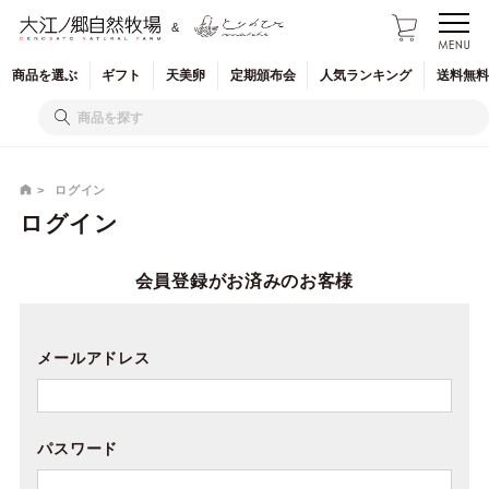
&
商品を
選ぶ
ギフト
天美卵
定期
頒布会
人気
ランキング
送料無料
ログイン
ログイン
会員登録がお済みのお客様
メールアドレス
パスワード