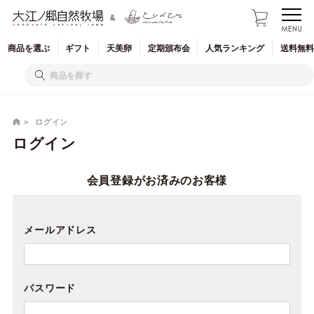
&
商品を
選ぶ
ギフト
天美卵
定期
頒布会
人気
ランキング
送料無料
ログイン
ログイン
会員登録がお済みのお客様
メールアドレス
パスワード