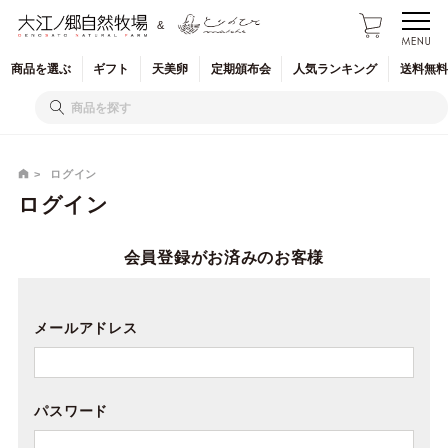
&
商品を
選ぶ
ギフト
天美卵
定期
頒布会
人気
ランキング
送料無料
ログイン
ログイン
会員登録がお済みのお客様
メールアドレス
パスワード