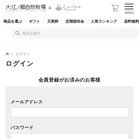
&
商品を
選ぶ
ギフト
天美卵
定期
頒布会
人気
ランキング
送料無料
ログイン
ログイン
会員登録がお済みのお客様
メールアドレス
パスワード